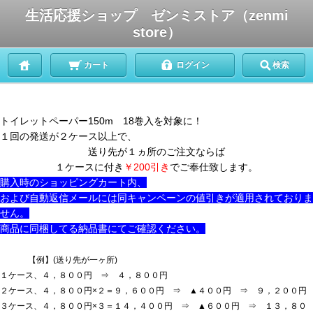
生活応援ショップ ゼンミストア（zenmi
store）
カート
ログイン
検索
トイレットペーパー150m 18巻入を対象に！
１回の発送が２ケース以上で、
送り先が１ヵ所のご注文ならば
１ケースに付き
￥200引き
でご奉仕致します。
購入時のショッピングカート内、
および自動返信メールには同キャンペーンの値引きが適用されておりま
せん。
商品に同梱してる納品書にてご確認ください。
品書にてご確認ください。
【例】(送り先が一ヶ所)
１ケース、４，８００円 ⇒ ４，８００円
２ケース、４，８００円×２＝９，６００円 ⇒ ▲４００円 ⇒ ９，２００円
３ケース、４，８００円×３＝１４，４００円 ⇒ ▲６００円 ⇒ １３，８０